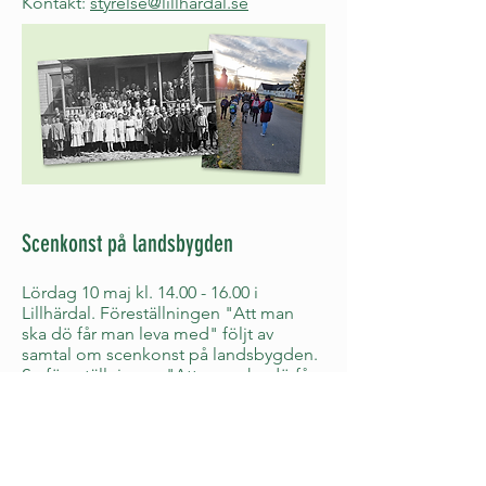
Kontakt:
styrelse@lillhardal.se
Scenkonst på landsbygden
Lördag 10 maj kl.
14.00 - 16.00
i
Lillhärdal. Föreställningen "Att man
ska dö får man leva med" följt av
samtal om scenkonst på landsbygden.
Se föreställningen "Att man ska dö får
man leva med" och delta i samtal om
scenkonst på landsbygden,
möjligheter och begränsningar.
Biljetter till föreställningen köps på
TicksterLänk till annan webbplats.