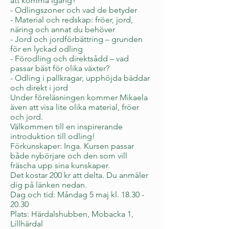
att komma igång?
- Odlingszoner och vad de betyder
- Material och redskap: fröer, jord,
näring och annat du behöver
- Jord och jordförbättring – grunden
för en lyckad odling
- Förodling och direktsådd – vad
passar bäst för olika växter?
- Odling i pallkragar, upphöjda bäddar
och direkt i jord
Under föreläsningen kommer Mikaela
även att visa lite olika material, fröer
och jord.
Välkommen till en inspirerande
introduktion till odling!
Förkunskaper: Inga. Kursen passar
både nybörjare och den som vill
fräscha upp sina kunskaper.
Det kostar 200 kr att delta. Du anmäler
dig på länken nedan.
Dag och tid: Måndag 5 maj kl.
18.30 -
20.30
Plats: Härdalshubben, Mobacka 1,
Lillhärdal