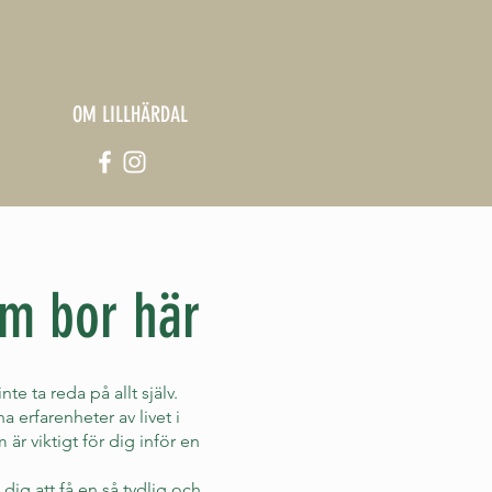
OM LILLHÄRDAL
om bor här
te ta reda på allt själv.
 erfarenheter av livet i
 är viktigt för dig inför en
a dig att få en så tydlig och