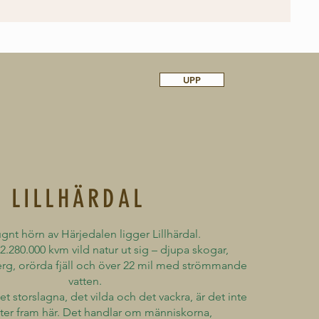
UPP
LILLHÄRDAL
lugnt hörn av Härjedalen ligger Lillhärdal.
2.280.000 kvm vild natur ut sig – djupa skogar,
erg, orörda fjäll och över 22 mil med strömmande
vatten.
et storslagna, det vilda och det vackra, är det inte
yfter fram här. Det handlar om människorna,