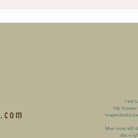
I ett 
Här breder 
l.com
majestätiska b
Men trots allt d
det vi l