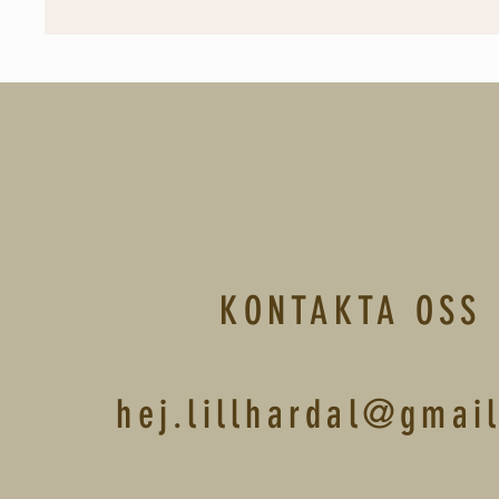
KONTAKTA OSS
hej.lillhardal@gmai