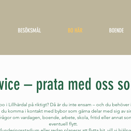
BESÖKSMÅL
BO HÄR
BOENDE
rvice – prata med oss s
bo i Lillhärdal på riktigt? Då är du inte ensam – och du behöver in
kan du komma i kontakt med bybor som gärna delar med sig av sina
 frågor om vardagen, boende, arbete, skola, fritid eller annat som
eventuell flytt.
funderingsstadium eller redan planerar att flytta hit, vill vi hjälp