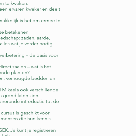
om te kweken.
een ervaren kweker en deelt
 makkelijk is het om ermee te
 ze betekenen
eedschap: zaden, aarde,
alles wat je verder nodig
rbetering – de basis voor
rect zaaien – wat is het
lende planten?
nden, verhoogde bedden en
al Mikaela ook verschillende
n grond laten zien.
irerende introductie tot de
cursus is geschikt voor
s mensen die hun kennis
EK. Je kunt je registreren
 link.