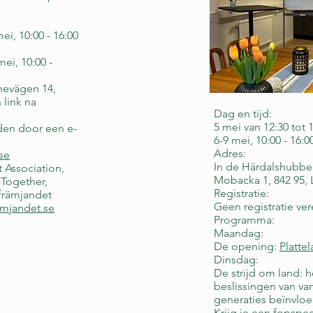
i, 10:00 - 16:00
ei, 10:00 -
nevägen 14,
 link na
Dag en tijd:
5 mei van 12:30 tot 
den door een e-
6-9 mei, 10:00 - 16:0
Adres:
se
In de Härdalshubbe
 Association,
Mobacka 1, 842 95, L
 Together,
Registratie:
främjandet
Geen registratie ver
amjandet.se
Programma:
Maandag:
De opening:
Platte
Dinsdag:
De strijd om land: 
beslissingen van v
generaties beïnvlo
Krijg je een fopspe