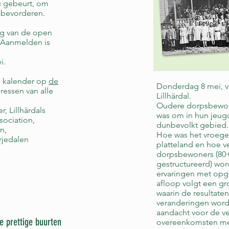
u gebeurt, om
e bevorderen.
ing van de open
. Aanmelden is
i.
de kalender op
de
Donderdag 8 mei, va
ressen van alle
Lillhärdal.
Oudere dorpsbewone
r, Lillhärdals
was om in hun jeugd
ssociation,
dunbevolkt gebied.
n,
Hoe was het vroeger
rjedalen
platteland en hoe v
dorpsbewoners (80+)
gestructureerd) wo
ervaringen met opgr
afloop volgt een gr
waarin de resultat
veranderingen word
aandacht voor de ve
e prettige buurten
overeenkomsten met