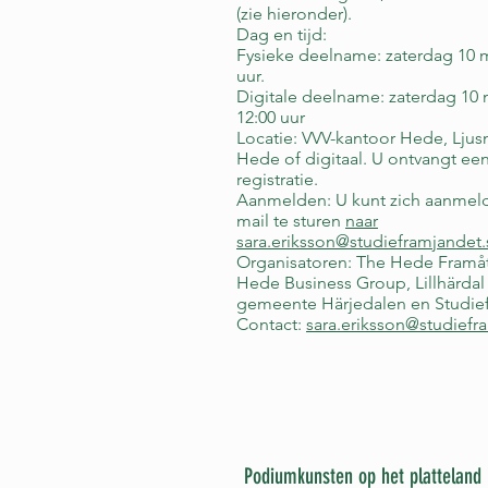
(zie hieronder).
Dag en tijd:
Fysieke deelname: zaterdag 10 me
uur.
Digitale deelname: zaterdag 10 m
12:00 uur
Locatie: VVV-kantoor Hede, Ljus
Hede of digitaal. U ontvangt een
registratie.
Aanmelden: U kunt zich aanmel
mail te sturen
naar
sara.eriksson@studieframjandet.
Organisatoren: The Hede Framåt
Hede Business Group, Lillhärdal
gemeente Härjedalen en Studie
Contact:
sara.eriksson@studiefr
Podiumkunsten op het platteland