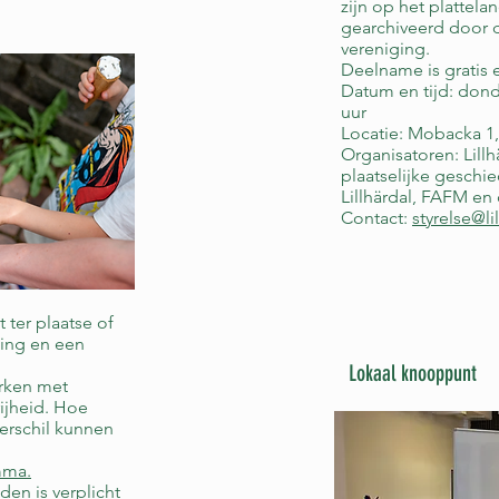
zijn op het plattela
gearchiveerd door d
vereniging.
Deelname is gratis 
Datum en tijd: dond
uur
Locatie: Mobacka 1, 
Organisatoren: Lillh
plaatselijke geschi
Lillhärdal, FAFM e
Contact:
styrelse@li
 ter plaatse of
zing en een
Lokaal knooppunt
rken met
rijheid. Hoe
erschil kunnen
mma.
en is verplicht