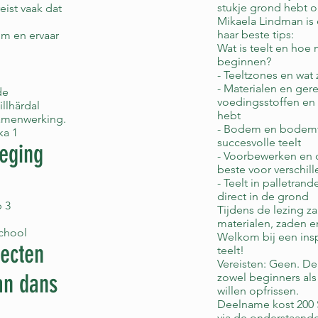
stukje grond hebt 
eist vaak dat
Mikaela Lindman is 
haar beste tips:
m en ervaar
Wat is teelt en hoe
beginnen?
- Teeltzones en wat
- Materialen en ger
de
voedingsstoffen en 
llhärdal
hebt
samenwerking.
- Bodem en bodemve
ka 1
succesvolle teelt
weging
- Voorbewerken en di
beste voor verschil
- Teelt in palletra
direct in de grond
p 3
Tijdens de lezing z
materialen, zaden e
school
Welkom bij een insp
secten
teelt!
Vereisten: Geen. De 
an dans
zowel beginners al
willen opfrissen.
Deelname kost 200 S
via de onderstaande