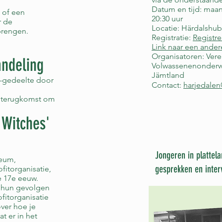
Datum en tijd: maan
 of een
20:30 uur
r de
Locatie: Härdalshub
brengen.
Registratie:
Registre
Link naar een ander
Organisatoren: Vere
andeling
Volwassenenonderwi
Jämtland
-gedeelte door
Contact:
harjedalen
e terugkomst om
 Witches'
Jongeren in plattel
seum,
gesprekken en inter
itorganisatie,
 17e eeuw.
 hun gevolgen
fitorganisatie
ver hoe je
t er in het