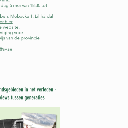
dag 5 mei van 18:30 tot
ben, Mobacka 1, Lillhärdal
er hier
e website.
niging voor
js van de provincie
@sv.se
andsgebieden in het verleden -
views tussen generaties