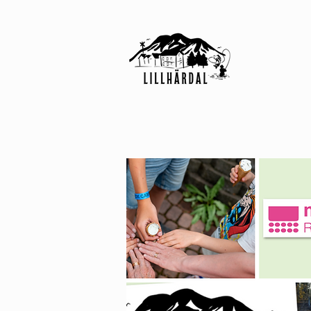
HOME
N