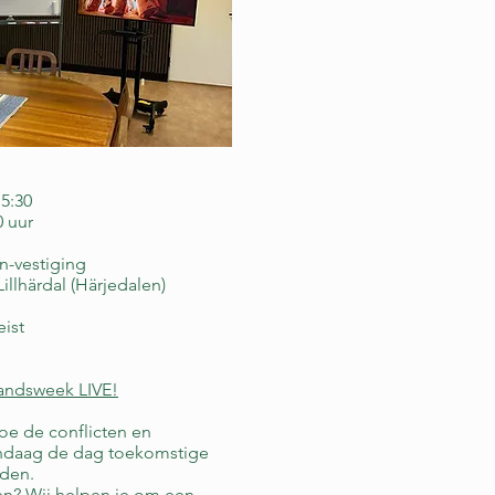
15:30
0 uur
n-vestiging
illhärdal (Härjedalen)
eist
landsweek LIVE!
hoe de conflicten en
andaag de dag toekomstige
eden.
en? Wij helpen je om een