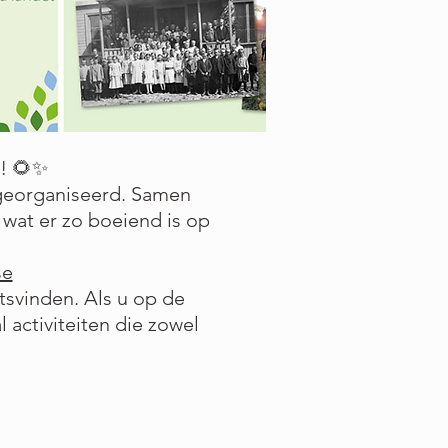
i! 🌻✨
 georganiseerd. Samen
wat er zo boeiend is op
se
atsvinden. Als u op de
l activiteiten die zowel