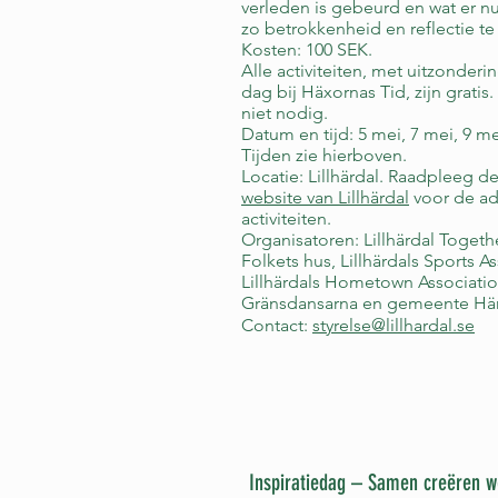
verleden is gebeurd en wat er n
zo betrokkenheid en reflectie t
Kosten: 100 SEK.
Alle activiteiten, met uitzonder
dag bij Häxornas Tid, zijn gratis
niet nodig.
Datum en tijd: 5 mei, 7 mei, 9 me
Tijden zie hierboven.
Locatie: Lillhärdal. Raadpleeg 
website van Lillhärdal
voor de ad
activiteiten.
Organisatoren: Lillhärdal Togethe
Folkets hus, Lillhärdals Sports A
Lillhärdals Hometown Associatio
Gränsdansarna en gemeente Hä
Contact:
styrelse@lillhardal.se
Inspiratiedag – Samen creëren w