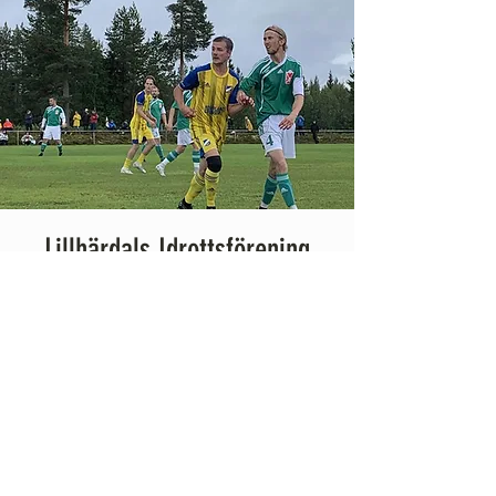
Lillhärdals Idrottsförening
Lillhärdals IF startades år 1921 och
har idag aktiviteter inom fotboll och
längdskidor.
Förutom detta har de även startat ett
gym i byn.
LÄS MER